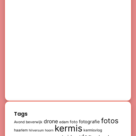
Tags
fotos
drone
fotografie
foto
Avond
beverwijk
edam
kermis
haarlem
kermisvlog
hilversum
hoorn