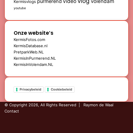
vlog
video
purmerend
volendam
Kermisvlogs
youtube
Onze website’s
KermisFotos.com
KermisDatabase.nl
PretparkWeb.NL
KermisInPurmerend.NL
KermisInVolendam.NL
Privacybeleid
Cookiebeleid
© Copyright 2026, All Rights Reserved |
Raymon de Waal
Contact
Facebook
YouTube
Instagram